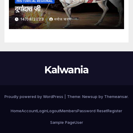
HISTORICAL REGIONAL
दुर्गादास जी
14/08/2023
मनोज चारण
Kalwania
Proudly powered by WordPress
|
Theme:
Newsup
by
Themeansar
.
Home
Account
Login
Logout
Members
Password Reset
Register
Sample Page
User